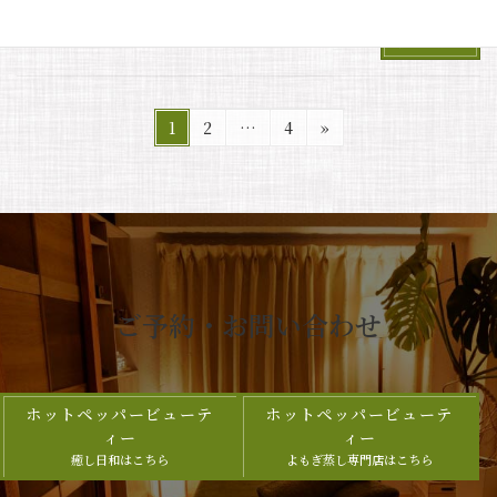
続きを読む
固
固
固
1
2
…
4
»
定
定
定
投
ペ
ペ
ペ
稿
ー
ー
ー
ジ
ジ
ジ
の
ペ
ー
ご予約・お問い合わせ
ジ
送
ホットペッパービューテ
ホットペッパービューテ
り
ィー
ィー
癒し日和はこちら
よもぎ蒸し専門店はこちら