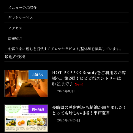
メニューのご紹介
ギフトサービス
アクセス
店舗紹介
お客さまに癒しを提供するアロマセラピスト/整体師を募集しています。
最近の投稿
HOT PEPPER Beautyをご利用のお客
お知らせ
様へ。第2弾！ビビビ祭エントリーは
8/21まで♪
New!!
2026年8月3日
長崎県の蒸留所から精油が届きました！
国産精油
とっても珍しい柑橘！平戸夏香
2026年7月24日